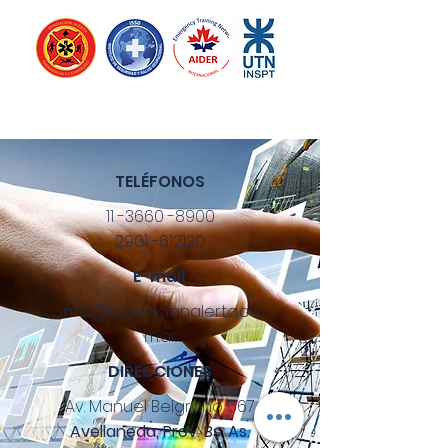
TELÉFONOS
11 -3660 -8900
2901 -612120
E-mail
info@fundacionalerta.co
m.ar
DIRECCIONES
Av. Manuel Belgrano 667
Avellaneda, Prov. Bs. As.