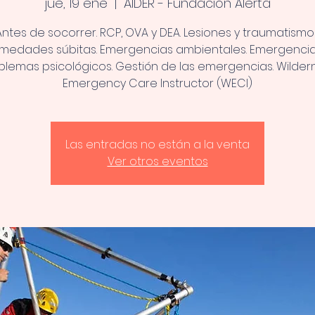
jue, 19 ene
  |  
AIDER - Fundación Alerta
Antes de socorrer. RCP, OVA y DEA. Lesiones y traumatismos
rmedades súbitas. Emergencias ambientales. Emergencia
blemas psicológicos. Gestión de las emergencias. Wilder
Las entradas no están a la venta
Ver otros eventos