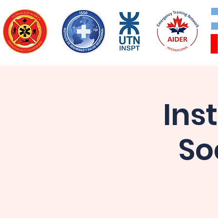
Ins
So