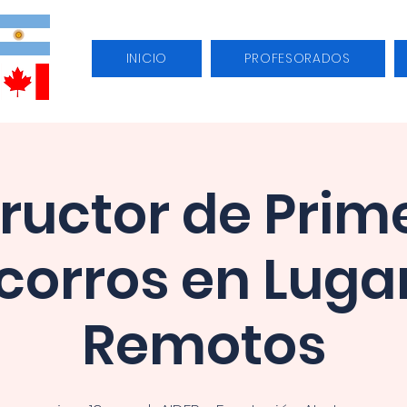
INICIO
PROFESORADOS
tructor de Prim
corros en Luga
Remotos