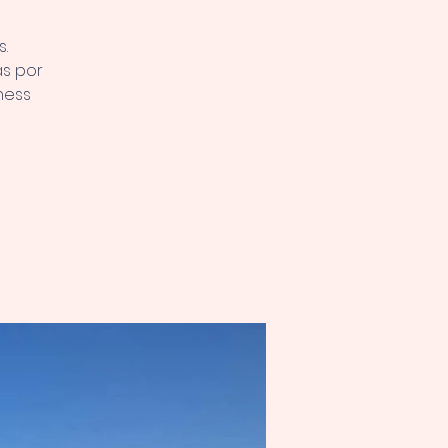
.
s por
ness